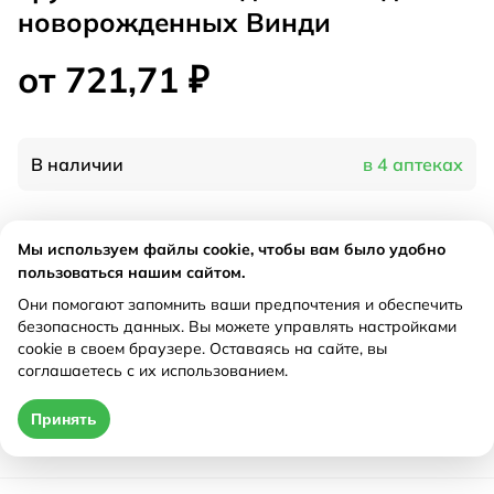
новорожденных Винди
от 721,71 ₽
В наличии
в 4 аптеках
Характеристики
Мы используем файлы cookie, чтобы вам было удобно
пользоваться нашим сайтом.
Производитель
Премьер Нутришинал, Швеция
Они помогают запомнить ваши предпочтения и обеспечить
Рецепт
Не требуется
безопасность данных. Вы можете управлять настройками
cookie в своем браузере. Оставаясь на сайте, вы
соглашаетесь с их использованием.
Цена действительна только при оформлении онлайн
Принять
от 721,71 ₽
Купить