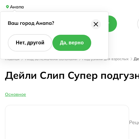
Анапа
Ваш город Анапа?
Каталог
Нет, другой
Да, верно
Главная
Уход за лежачими больными
Подгузники для взрослых
Де
Дейли Слип Супер подгузн
Основное
Рец