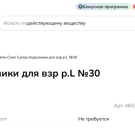
Бонусная программа
названию препарата
действующему веществу
Искать по
производителю
симптому
йли Слип Супер подгузники для взр р.L №30
ики для взр р.L №30
Арт. 46
епт
Не требуется