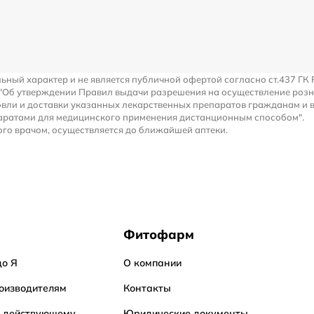
льный характер и не является публичной офертой согласно ст.437 ГК 
 "Об утверждении Правил выдачи разрешения на осуществление роз
вли и доставки указанных лекарственных препаратов гражданам и 
аратами для медицинского применения дистанционным способом".
го врачом, осуществляется до ближайшей аптеки.
Фитофарм
до Я
О компании
оизводителям
Контакты
о действующему
Юридические документы