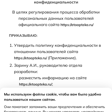
конфиденциальности
В целях регулирования процесса обработки
персональных данных пользователей
официального сайта
https://etoapteka.ru/
ПРИКАЗЫВАЮ:
Утвердить политику конфиденциальности в
отношении пользователей сайта
(Приложение).
https://etoapteka.ru/
Зорину А.И., руководителю отдела
разработки:
разместить информацию на сайте
;
https://etoapteka.ru/
осуществлять контроль по соблюдению
Мы используем файлы cookie, чтобы вам было удобно
сотрудниками Общества порядка
пользоваться нашим сайтом.
обработки персональных данных
Они помогают запомнить ваши предпочтения и обеспечить
пользователей сайта, установленного
безопасность данных. Вы можете управлять настройками